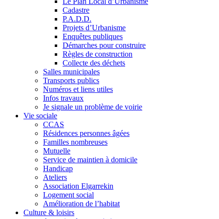
Le Plan Local d’Urbanisme
Cadastre
P.A.D.D.
Projets d’Urbanisme
Enquêtes publiques
Démarches pour construire
Règles de construction
Collecte des déchets
Salles municipales
Transports publics
Numéros et liens utiles
Infos travaux
Je signale un problème de voirie
Vie sociale
CCAS
Résidences personnes âgées
Familles nombreuses
Mutuelle
Service de maintien à domicile
Handicap
Ateliers
Association Elgarrekin
Logement social
Amélioration de l’habitat
Culture & loisirs