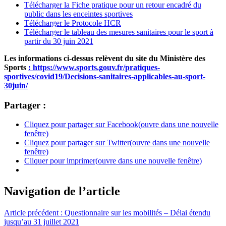
Télécharger la Fiche pratique pour un retour encadré du
public dans les enceintes sportives
Télécharger le Protocole HCR
Télécharger le tableau des mesures sanitaires pour le sport à
partir du 30 juin 2021
Les informations ci-dessus relèvent du site du Ministère des
Sports
: https://www.sports.gouv.fr/pratiques-
sportives/covid19/Decisions-sanitaires-applicables-au-sport-
30juin/
Partager :
Cliquez pour partager sur Facebook(ouvre dans une nouvelle
fenêtre)
Cliquez pour partager sur Twitter(ouvre dans une nouvelle
fenêtre)
Cliquer pour imprimer(ouvre dans une nouvelle fenêtre)
Navigation de l’article
Article précédent :
Questionnaire sur les mobilités – Délai étendu
jusqu’au 31 juillet 2021