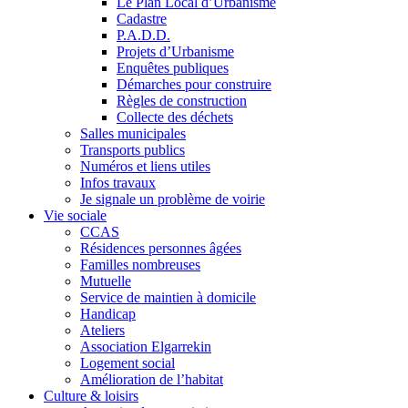
Le Plan Local d’Urbanisme
Cadastre
P.A.D.D.
Projets d’Urbanisme
Enquêtes publiques
Démarches pour construire
Règles de construction
Collecte des déchets
Salles municipales
Transports publics
Numéros et liens utiles
Infos travaux
Je signale un problème de voirie
Vie sociale
CCAS
Résidences personnes âgées
Familles nombreuses
Mutuelle
Service de maintien à domicile
Handicap
Ateliers
Association Elgarrekin
Logement social
Amélioration de l’habitat
Culture & loisirs