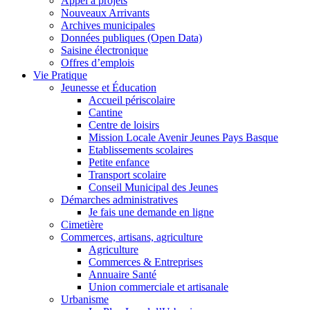
Appel à projets
Nouveaux Arrivants
Archives municipales
Données publiques (Open Data)
Saisine électronique
Offres d’emplois
Vie Pratique
Jeunesse et Éducation
Accueil périscolaire
Cantine
Centre de loisirs
Mission Locale Avenir Jeunes Pays Basque
Etablissements scolaires
Petite enfance
Transport scolaire
Conseil Municipal des Jeunes
Démarches administratives
Je fais une demande en ligne
Cimetière
Commerces, artisans, agriculture
Agriculture
Commerces & Entreprises
Annuaire Santé
Union commerciale et artisanale
Urbanisme