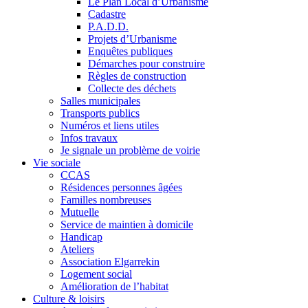
Le Plan Local d’Urbanisme
Cadastre
P.A.D.D.
Projets d’Urbanisme
Enquêtes publiques
Démarches pour construire
Règles de construction
Collecte des déchets
Salles municipales
Transports publics
Numéros et liens utiles
Infos travaux
Je signale un problème de voirie
Vie sociale
CCAS
Résidences personnes âgées
Familles nombreuses
Mutuelle
Service de maintien à domicile
Handicap
Ateliers
Association Elgarrekin
Logement social
Amélioration de l’habitat
Culture & loisirs