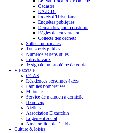
Le Plan Local d’Urbanisme
Cadastre
P.A.D.D.
Projets d’Urbanisme
Enquêtes publiques
Démarches pour construire
Règles de construction
Collecte des déchets
Salles municipales
Transports publics
Numéros et liens utiles
Infos travaux
Je signale un problème de voirie
Vie sociale
CCAS
Résidences personnes âgées
Familles nombreuses
Mutuelle
Service de maintien à domicile
Handicap
Ateliers
Association Elgarrekin
Logement social
Amélioration de l’habitat
Culture & loisirs