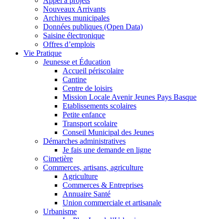
Appel à projets
Nouveaux Arrivants
Archives municipales
Données publiques (Open Data)
Saisine électronique
Offres d’emplois
Vie Pratique
Jeunesse et Éducation
Accueil périscolaire
Cantine
Centre de loisirs
Mission Locale Avenir Jeunes Pays Basque
Etablissements scolaires
Petite enfance
Transport scolaire
Conseil Municipal des Jeunes
Démarches administratives
Je fais une demande en ligne
Cimetière
Commerces, artisans, agriculture
Agriculture
Commerces & Entreprises
Annuaire Santé
Union commerciale et artisanale
Urbanisme