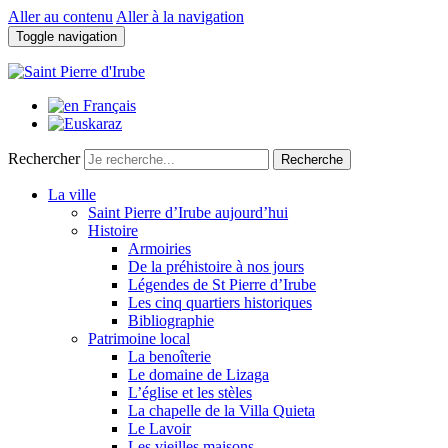
Aller au contenu
Aller à la navigation
Toggle navigation
Rechercher
Recherche
La ville
Saint Pierre d’Irube aujourd’hui
Histoire
Armoiries
De la préhistoire à nos jours
Légendes de St Pierre d’Irube
Les cinq quartiers historiques
Bibliographie
Patrimoine local
La benoîterie
Le domaine de Lizaga
L’église et les stèles
La chapelle de la Villa Quieta
Le Lavoir
Les vieilles maisons