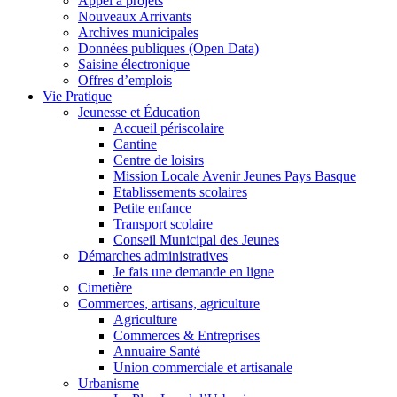
Appel à projets
Nouveaux Arrivants
Archives municipales
Données publiques (Open Data)
Saisine électronique
Offres d’emplois
Vie Pratique
Jeunesse et Éducation
Accueil périscolaire
Cantine
Centre de loisirs
Mission Locale Avenir Jeunes Pays Basque
Etablissements scolaires
Petite enfance
Transport scolaire
Conseil Municipal des Jeunes
Démarches administratives
Je fais une demande en ligne
Cimetière
Commerces, artisans, agriculture
Agriculture
Commerces & Entreprises
Annuaire Santé
Union commerciale et artisanale
Urbanisme