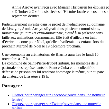
Annie Arroyo avait reçu avec Maialen Hiribarren les écoliers pou
« D’Iruber à Oxobi : six siècles d’Histoire locale en costumes 
septembre dernier.
Particulièrement investie dans le projet de médiathèque au domaine
de Lissague, Annie Arroyo siégeait dans plusieurs commissions,
municipale (culture) et extra-municipale, ajouté à sa présence sans
faille aux animations communales. Elle était d’ailleurs en train
d’écrire un conte pour Noël, qu’elle dévoilerait aux enfants lors du
prochain Marché de Noël le 19 décembre prochain.
Une cérémonie au crématorium de Biarritz aura lieu le lundi 15
novembre à 17 h.
La commune de Saint-Pierre-Irube/Hiriburu, les membres de la
pastorale, des représentants de France Cuba et un collectif de
défense de prisonniers lui rendront hommage le même jour au parc
du château de Lissague à 19 h.
Partager :
Cliquez pour partager sur Facebook(ouvre dans une nouvelle
fenêtre)
Cliquez pour partager sur Twitter(ouvre dans une nouvelle
fenêtre)