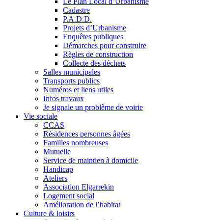
Le Plan Local d’Urbanisme
Cadastre
P.A.D.D.
Projets d’Urbanisme
Enquêtes publiques
Démarches pour construire
Règles de construction
Collecte des déchets
Salles municipales
Transports publics
Numéros et liens utiles
Infos travaux
Je signale un problème de voirie
Vie sociale
CCAS
Résidences personnes âgées
Familles nombreuses
Mutuelle
Service de maintien à domicile
Handicap
Ateliers
Association Elgarrekin
Logement social
Amélioration de l’habitat
Culture & loisirs