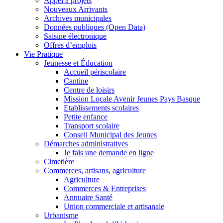
Appel à projets
Nouveaux Arrivants
Archives municipales
Données publiques (Open Data)
Saisine électronique
Offres d’emplois
Vie Pratique
Jeunesse et Éducation
Accueil périscolaire
Cantine
Centre de loisirs
Mission Locale Avenir Jeunes Pays Basque
Etablissements scolaires
Petite enfance
Transport scolaire
Conseil Municipal des Jeunes
Démarches administratives
Je fais une demande en ligne
Cimetière
Commerces, artisans, agriculture
Agriculture
Commerces & Entreprises
Annuaire Santé
Union commerciale et artisanale
Urbanisme