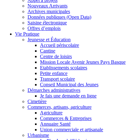
Appel à projets
Nouveaux Arrivants
Archives municipales
Données publiques (Open Data)
Saisine électronique
Offres d’emplois
Vie Pratique
Jeunesse et Éducation
Accueil périscolaire
Cantine
Centre de loisirs
Mission Locale Avenir Jeunes Pays Basque
Etablissements scolaires
Petite enfance
Transport scolaire
Conseil Municipal des Jeunes
Démarches administratives
Je fais une demande en ligne
Cimetière
Commerces, artisans, agriculture
Agriculture
Commerces & Entreprises
Annuaire Santé
Union commerciale et artisanale
Urbanisme