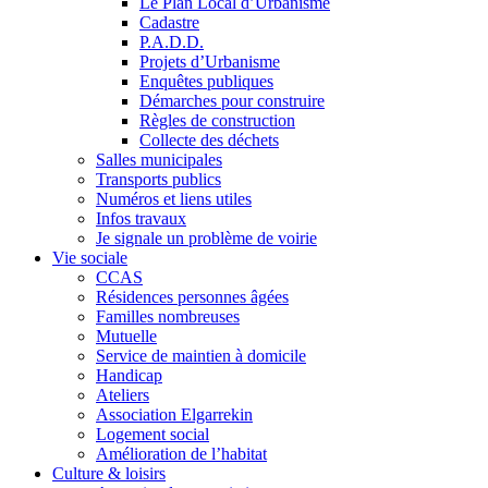
Le Plan Local d’Urbanisme
Cadastre
P.A.D.D.
Projets d’Urbanisme
Enquêtes publiques
Démarches pour construire
Règles de construction
Collecte des déchets
Salles municipales
Transports publics
Numéros et liens utiles
Infos travaux
Je signale un problème de voirie
Vie sociale
CCAS
Résidences personnes âgées
Familles nombreuses
Mutuelle
Service de maintien à domicile
Handicap
Ateliers
Association Elgarrekin
Logement social
Amélioration de l’habitat
Culture & loisirs