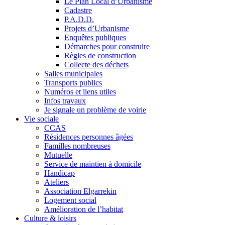
Le Plan Local d’Urbanisme
Cadastre
P.A.D.D.
Projets d’Urbanisme
Enquêtes publiques
Démarches pour construire
Règles de construction
Collecte des déchets
Salles municipales
Transports publics
Numéros et liens utiles
Infos travaux
Je signale un problème de voirie
Vie sociale
CCAS
Résidences personnes âgées
Familles nombreuses
Mutuelle
Service de maintien à domicile
Handicap
Ateliers
Association Elgarrekin
Logement social
Amélioration de l’habitat
Culture & loisirs