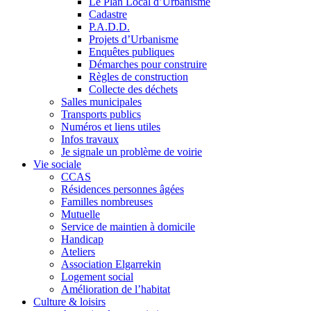
Le Plan Local d’Urbanisme
Cadastre
P.A.D.D.
Projets d’Urbanisme
Enquêtes publiques
Démarches pour construire
Règles de construction
Collecte des déchets
Salles municipales
Transports publics
Numéros et liens utiles
Infos travaux
Je signale un problème de voirie
Vie sociale
CCAS
Résidences personnes âgées
Familles nombreuses
Mutuelle
Service de maintien à domicile
Handicap
Ateliers
Association Elgarrekin
Logement social
Amélioration de l’habitat
Culture & loisirs