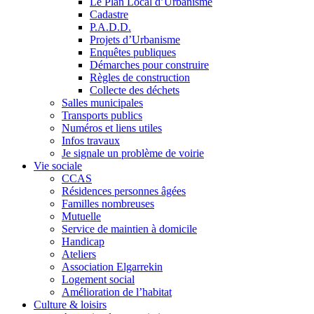
Le Plan Local d’Urbanisme
Cadastre
P.A.D.D.
Projets d’Urbanisme
Enquêtes publiques
Démarches pour construire
Règles de construction
Collecte des déchets
Salles municipales
Transports publics
Numéros et liens utiles
Infos travaux
Je signale un problème de voirie
Vie sociale
CCAS
Résidences personnes âgées
Familles nombreuses
Mutuelle
Service de maintien à domicile
Handicap
Ateliers
Association Elgarrekin
Logement social
Amélioration de l’habitat
Culture & loisirs