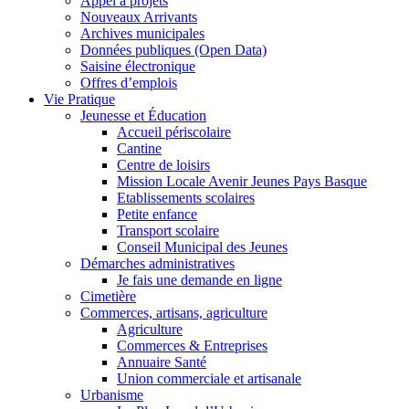
Appel à projets
Nouveaux Arrivants
Archives municipales
Données publiques (Open Data)
Saisine électronique
Offres d’emplois
Vie Pratique
Jeunesse et Éducation
Accueil périscolaire
Cantine
Centre de loisirs
Mission Locale Avenir Jeunes Pays Basque
Etablissements scolaires
Petite enfance
Transport scolaire
Conseil Municipal des Jeunes
Démarches administratives
Je fais une demande en ligne
Cimetière
Commerces, artisans, agriculture
Agriculture
Commerces & Entreprises
Annuaire Santé
Union commerciale et artisanale
Urbanisme