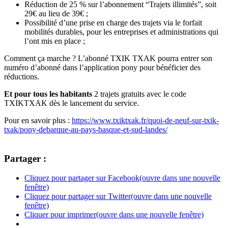
Réduction de 25 % sur l’abonnement “Trajets illimités”, soit
29€ au lieu de 39€ ;
Possibilité d’une prise en charge des trajets via le forfait
mobilités durables, pour les entreprises et administrations qui
l’ont mis en place ;
Comment ça marche ? L’abonné TXIK TXAK pourra entrer son
numéro d’abonné dans l’application pony pour bénéficier des
réductions.
Et pour tous les habitants
2 trajets gratuits avec le code
TXIKTXAK dès le lancement du service.
Pour en savoir plus :
https://www.txiktxak.fr/quoi-de-neuf-sur-txik-
txak/pony-debarque-au-pays-basque-et-sud-landes/
Partager :
Cliquez pour partager sur Facebook(ouvre dans une nouvelle
fenêtre)
Cliquez pour partager sur Twitter(ouvre dans une nouvelle
fenêtre)
Cliquer pour imprimer(ouvre dans une nouvelle fenêtre)