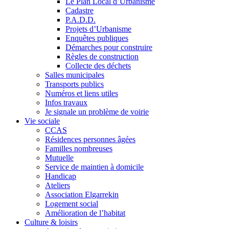
Le Plan Local d’Urbanisme
Cadastre
P.A.D.D.
Projets d’Urbanisme
Enquêtes publiques
Démarches pour construire
Règles de construction
Collecte des déchets
Salles municipales
Transports publics
Numéros et liens utiles
Infos travaux
Je signale un problème de voirie
Vie sociale
CCAS
Résidences personnes âgées
Familles nombreuses
Mutuelle
Service de maintien à domicile
Handicap
Ateliers
Association Elgarrekin
Logement social
Amélioration de l’habitat
Culture & loisirs