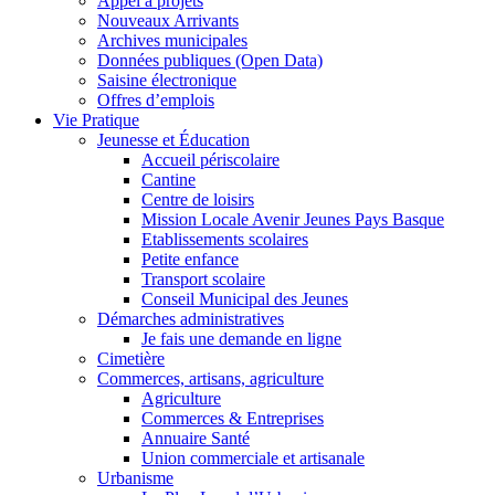
Appel à projets
Nouveaux Arrivants
Archives municipales
Données publiques (Open Data)
Saisine électronique
Offres d’emplois
Vie Pratique
Jeunesse et Éducation
Accueil périscolaire
Cantine
Centre de loisirs
Mission Locale Avenir Jeunes Pays Basque
Etablissements scolaires
Petite enfance
Transport scolaire
Conseil Municipal des Jeunes
Démarches administratives
Je fais une demande en ligne
Cimetière
Commerces, artisans, agriculture
Agriculture
Commerces & Entreprises
Annuaire Santé
Union commerciale et artisanale
Urbanisme