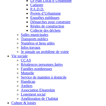
Le Plan Local d’Urbanisme
Cadastre
P.A.D.D.
Projets d’Urbanisme
Enquêtes publiques
Démarches pour construire
Règles de construction
Collecte des déchets
Salles municipales
Transports publics
Numéros et liens utiles
Infos travaux
Je signale un problème de voirie
Vie sociale
CCAS
Résidences personnes âgées
Familles nombreuses
Mutuelle
Service de maintien à domicile
Handicap
Ateliers
Association Elgarrekin
Logement social
Amélioration de l’habitat
Culture & loisirs