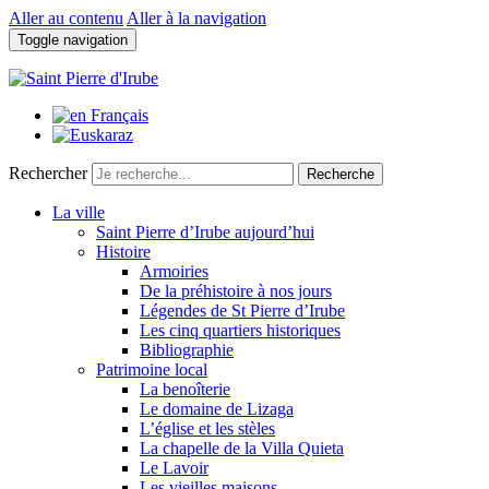
Aller au contenu
Aller à la navigation
Toggle navigation
Rechercher
Recherche
La ville
Saint Pierre d’Irube aujourd’hui
Histoire
Armoiries
De la préhistoire à nos jours
Légendes de St Pierre d’Irube
Les cinq quartiers historiques
Bibliographie
Patrimoine local
La benoîterie
Le domaine de Lizaga
L’église et les stèles
La chapelle de la Villa Quieta
Le Lavoir
Les vieilles maisons