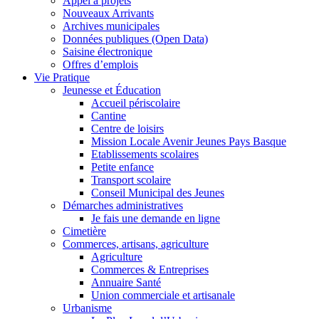
Appel à projets
Nouveaux Arrivants
Archives municipales
Données publiques (Open Data)
Saisine électronique
Offres d’emplois
Vie Pratique
Jeunesse et Éducation
Accueil périscolaire
Cantine
Centre de loisirs
Mission Locale Avenir Jeunes Pays Basque
Etablissements scolaires
Petite enfance
Transport scolaire
Conseil Municipal des Jeunes
Démarches administratives
Je fais une demande en ligne
Cimetière
Commerces, artisans, agriculture
Agriculture
Commerces & Entreprises
Annuaire Santé
Union commerciale et artisanale
Urbanisme