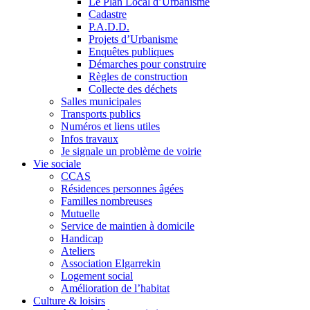
Le Plan Local d’Urbanisme
Cadastre
P.A.D.D.
Projets d’Urbanisme
Enquêtes publiques
Démarches pour construire
Règles de construction
Collecte des déchets
Salles municipales
Transports publics
Numéros et liens utiles
Infos travaux
Je signale un problème de voirie
Vie sociale
CCAS
Résidences personnes âgées
Familles nombreuses
Mutuelle
Service de maintien à domicile
Handicap
Ateliers
Association Elgarrekin
Logement social
Amélioration de l’habitat
Culture & loisirs