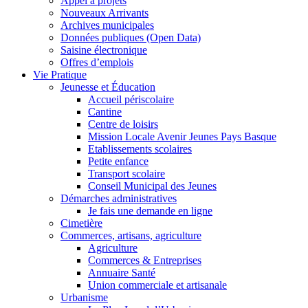
Appel à projets
Nouveaux Arrivants
Archives municipales
Données publiques (Open Data)
Saisine électronique
Offres d’emplois
Vie Pratique
Jeunesse et Éducation
Accueil périscolaire
Cantine
Centre de loisirs
Mission Locale Avenir Jeunes Pays Basque
Etablissements scolaires
Petite enfance
Transport scolaire
Conseil Municipal des Jeunes
Démarches administratives
Je fais une demande en ligne
Cimetière
Commerces, artisans, agriculture
Agriculture
Commerces & Entreprises
Annuaire Santé
Union commerciale et artisanale
Urbanisme