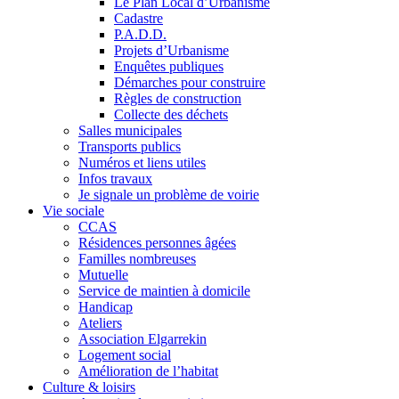
Le Plan Local d’Urbanisme
Cadastre
P.A.D.D.
Projets d’Urbanisme
Enquêtes publiques
Démarches pour construire
Règles de construction
Collecte des déchets
Salles municipales
Transports publics
Numéros et liens utiles
Infos travaux
Je signale un problème de voirie
Vie sociale
CCAS
Résidences personnes âgées
Familles nombreuses
Mutuelle
Service de maintien à domicile
Handicap
Ateliers
Association Elgarrekin
Logement social
Amélioration de l’habitat
Culture & loisirs