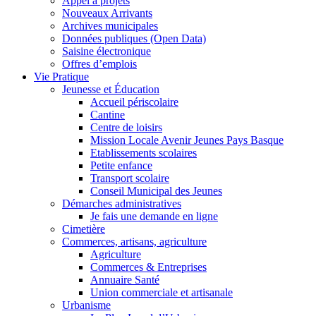
Appel à projets
Nouveaux Arrivants
Archives municipales
Données publiques (Open Data)
Saisine électronique
Offres d’emplois
Vie Pratique
Jeunesse et Éducation
Accueil périscolaire
Cantine
Centre de loisirs
Mission Locale Avenir Jeunes Pays Basque
Etablissements scolaires
Petite enfance
Transport scolaire
Conseil Municipal des Jeunes
Démarches administratives
Je fais une demande en ligne
Cimetière
Commerces, artisans, agriculture
Agriculture
Commerces & Entreprises
Annuaire Santé
Union commerciale et artisanale
Urbanisme