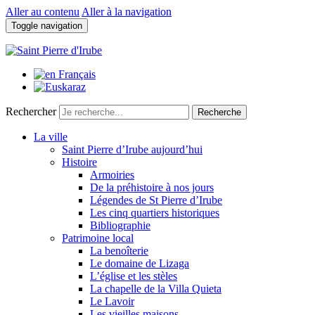
Aller au contenu
Aller à la navigation
Toggle navigation
Rechercher
Recherche
La ville
Saint Pierre d’Irube aujourd’hui
Histoire
Armoiries
De la préhistoire à nos jours
Légendes de St Pierre d’Irube
Les cinq quartiers historiques
Bibliographie
Patrimoine local
La benoîterie
Le domaine de Lizaga
L’église et les stèles
La chapelle de la Villa Quieta
Le Lavoir
Les vieilles maisons