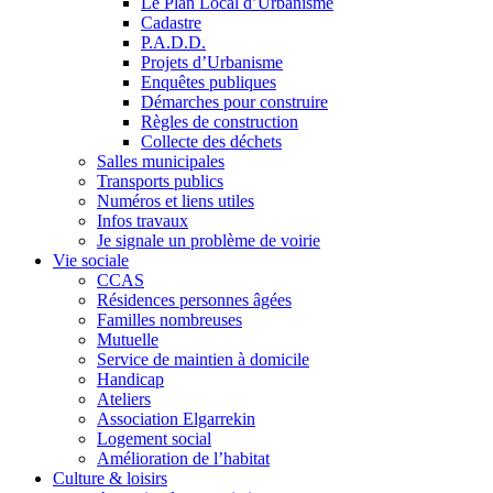
Le Plan Local d’Urbanisme
Cadastre
P.A.D.D.
Projets d’Urbanisme
Enquêtes publiques
Démarches pour construire
Règles de construction
Collecte des déchets
Salles municipales
Transports publics
Numéros et liens utiles
Infos travaux
Je signale un problème de voirie
Vie sociale
CCAS
Résidences personnes âgées
Familles nombreuses
Mutuelle
Service de maintien à domicile
Handicap
Ateliers
Association Elgarrekin
Logement social
Amélioration de l’habitat
Culture & loisirs