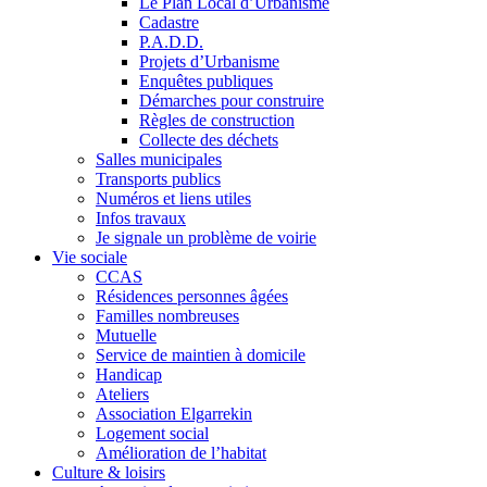
Le Plan Local d’Urbanisme
Cadastre
P.A.D.D.
Projets d’Urbanisme
Enquêtes publiques
Démarches pour construire
Règles de construction
Collecte des déchets
Salles municipales
Transports publics
Numéros et liens utiles
Infos travaux
Je signale un problème de voirie
Vie sociale
CCAS
Résidences personnes âgées
Familles nombreuses
Mutuelle
Service de maintien à domicile
Handicap
Ateliers
Association Elgarrekin
Logement social
Amélioration de l’habitat
Culture & loisirs