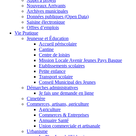
Appel à projets
Nouveaux Arrivants
Archives municipales
Données publiques (Open Data)
Saisine électronique
Offres d’emplois
Vie Pratique
Jeunesse et Éducation
Accueil périscolaire
Cantine
Centre de loisirs
Mission Locale Avenir Jeunes Pays Basque
Etablissements scolaires
Petite enfance
Transport scolaire
Conseil Municipal des Jeunes
Démarches administratives
Je fais une demande en ligne
Cimetière
Commerces, artisans, agriculture
Agriculture
Commerces & Entreprises
Annuaire Santé
Union commerciale et artisanale
Urbanisme