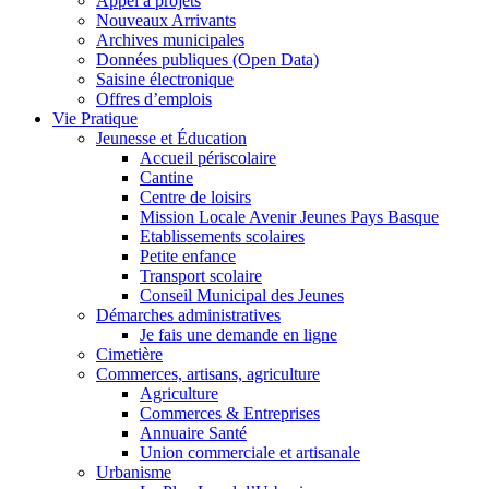
Appel à projets
Nouveaux Arrivants
Archives municipales
Données publiques (Open Data)
Saisine électronique
Offres d’emplois
Vie Pratique
Jeunesse et Éducation
Accueil périscolaire
Cantine
Centre de loisirs
Mission Locale Avenir Jeunes Pays Basque
Etablissements scolaires
Petite enfance
Transport scolaire
Conseil Municipal des Jeunes
Démarches administratives
Je fais une demande en ligne
Cimetière
Commerces, artisans, agriculture
Agriculture
Commerces & Entreprises
Annuaire Santé
Union commerciale et artisanale
Urbanisme