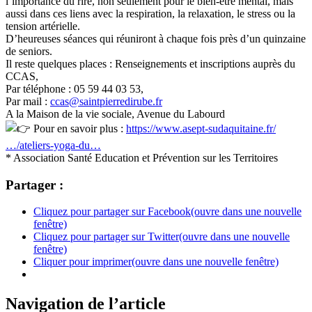
l’importance du rire, non seulement pour le bien-être mental, mais
aussi dans ces liens avec la respiration, la relaxation, le stress ou la
tension artérielle.
D’heureuses séances qui réuniront à chaque fois près d’un quinzaine
de seniors.
Il reste quelques places : Renseignements et inscriptions auprès du
CCAS,
Par téléphone : 05 59 44 03 53,
Par mail :
ccas@saintpierredirube.fr
A la Maison de la vie sociale, Avenue du Labourd
Pour en savoir plus :
https://www.asept-sudaquitaine.fr/
…/ateliers-yoga-du…
* Association Santé Education et Prévention sur les Territoires
Partager :
Cliquez pour partager sur Facebook(ouvre dans une nouvelle
fenêtre)
Cliquez pour partager sur Twitter(ouvre dans une nouvelle
fenêtre)
Cliquer pour imprimer(ouvre dans une nouvelle fenêtre)
Navigation de l’article