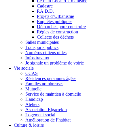
Le Plan Local d’Urbanisme
Cadastre
P.A.D.D.
Projets d’Urbanisme
Enquêtes publiques
Démarches pour construire
Règles de construction
Collecte des déchets
Salles municipales
Transports publics
Numéros et liens utiles
Infos travaux
Je signale un problème de voirie
Vie sociale
CCAS
Résidences personnes âgées
Familles nombreuses
Mutuelle
Service de maintien à domicile
Handicap
Ateliers
Association Elgarrekin
Logement social
Amélioration de l’habitat
Culture & loisirs