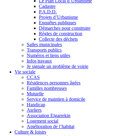
Le Plan Local d’Urbanisme
Cadastre
P.A.D.D.
Projets d’Urbanisme
Enquêtes publiques
Démarches pour construire
Règles de construction
Collecte des déchets
Salles municipales
Transports publics
Numéros et liens utiles
Infos travaux
Je signale un problème de voirie
Vie sociale
CCAS
Résidences personnes âgées
Familles nombreuses
Mutuelle
Service de maintien à domicile
Handicap
Ateliers
Association Elgarrekin
Logement social
Amélioration de l’habitat
Culture & loisirs