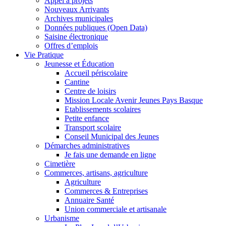
Appel à projets
Nouveaux Arrivants
Archives municipales
Données publiques (Open Data)
Saisine électronique
Offres d’emplois
Vie Pratique
Jeunesse et Éducation
Accueil périscolaire
Cantine
Centre de loisirs
Mission Locale Avenir Jeunes Pays Basque
Etablissements scolaires
Petite enfance
Transport scolaire
Conseil Municipal des Jeunes
Démarches administratives
Je fais une demande en ligne
Cimetière
Commerces, artisans, agriculture
Agriculture
Commerces & Entreprises
Annuaire Santé
Union commerciale et artisanale
Urbanisme