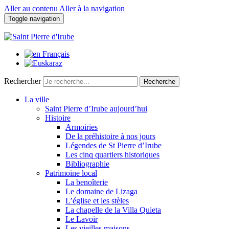
Aller au contenu
Aller à la navigation
Toggle navigation
Rechercher
Recherche
La ville
Saint Pierre d’Irube aujourd’hui
Histoire
Armoiries
De la préhistoire à nos jours
Légendes de St Pierre d’Irube
Les cinq quartiers historiques
Bibliographie
Patrimoine local
La benoîterie
Le domaine de Lizaga
L’église et les stèles
La chapelle de la Villa Quieta
Le Lavoir
Les vieilles maisons