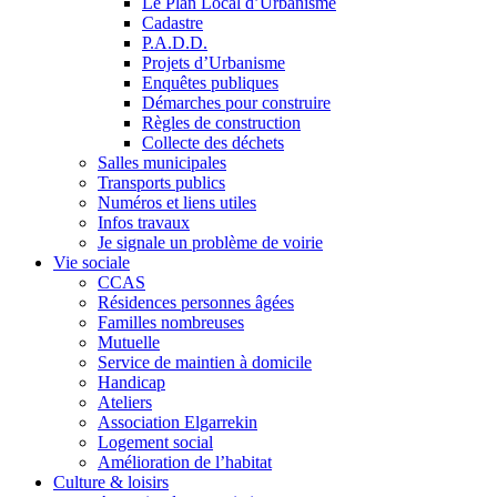
Le Plan Local d’Urbanisme
Cadastre
P.A.D.D.
Projets d’Urbanisme
Enquêtes publiques
Démarches pour construire
Règles de construction
Collecte des déchets
Salles municipales
Transports publics
Numéros et liens utiles
Infos travaux
Je signale un problème de voirie
Vie sociale
CCAS
Résidences personnes âgées
Familles nombreuses
Mutuelle
Service de maintien à domicile
Handicap
Ateliers
Association Elgarrekin
Logement social
Amélioration de l’habitat
Culture & loisirs